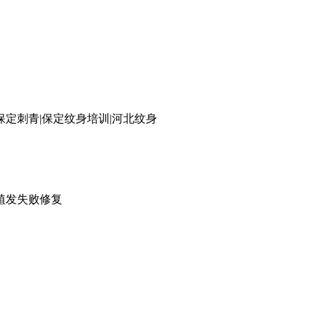
保定刺青|保定纹身培训|河北纹身
植发失败修复