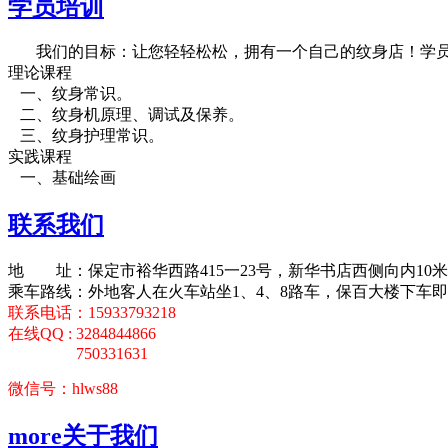
学员培训
我们的目标：让您轻轻松松，拥有一个自己的纹身店！学员有
理论课程
一、纹身常识。
二、纹身机原理、调试及保养。
三、纹身护理常识。
实践课程
一、基础绘画
联系我们
地 址：保定市裕华西路415一23号，新华书店西侧向内10
乘车路线：外地客人在火车站坐1、4、8路车，保百大楼下车即到！
联系电话：15933793218
在线QQ : 3284844866
750331631
微信号：hlws88
more
关于我们