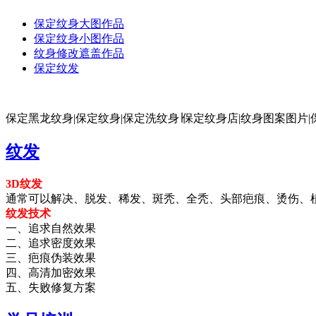
保定纹身大图作品
保定纹身小图作品
纹身修改遮盖作品
保定纹发
保定黑龙纹身|保定纹身|保定洗纹身∣保定纹身店|纹身图案图片|
纹发
3D纹发
通常可以解决、脱发、稀发、斑秃、全秃、头部疤痕、烫伤、
纹发技术
一、追求自然效果
二、追求密度效果
三、疤痕伪装效果
四、高清加密效果
五、失败修复方案