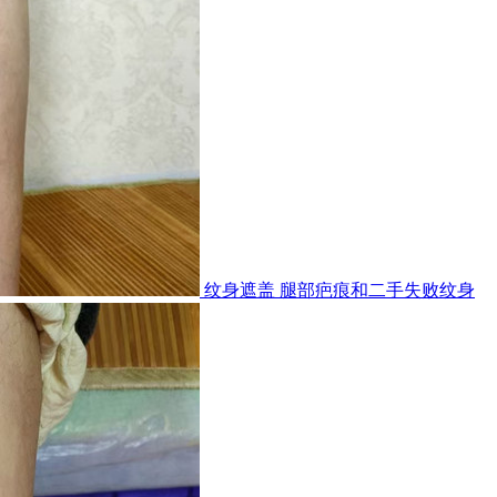
纹身遮盖 腿部疤痕和二手失败纹身