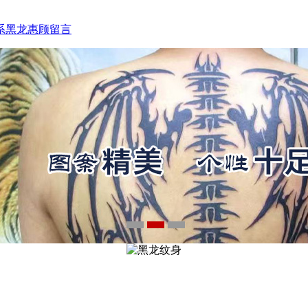
15933793218
系黑龙
惠顾留言