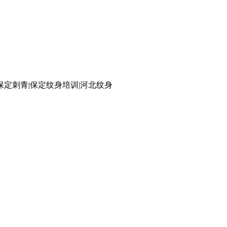
保定刺青|保定纹身培训|河北纹身