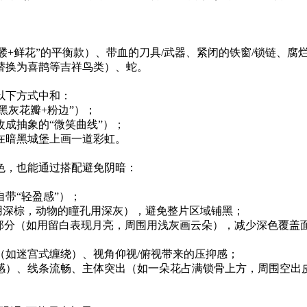
+鲜花”的平衡款）、带血的刀具/武器、紧闭的铁窗/锁链、腐烂
替换为喜鹊等吉祥鸟类）、蛇。
以下方式中和：
黑灰花瓣+粉边”）；
成抽象的“微笑曲线”）；
在暗黑城堡上画一道彩虹。
色，也能通过搭配避免阴暗：
带“轻盈感”）；
蕊用深棕，动物的瞳孔用深灰），避免整片区域铺黑；
部分（如用留白表现月亮，周围用浅灰画云朵），减少深色覆盖
（如迷宫式缠绕）、视角仰视/俯视带来的压抑感；
感）、线条流畅、主体突出（如一朵花占满锁骨上方，周围空出