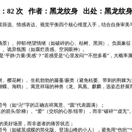
数：
82 次 作者：黑龙纹身 出处：黑龙纹
素筛选、情感表达、视觉平衡四个核心维度入手，结合自身审美
场景）、抑郁/绝望情绪（如破碎的心、枯树、黑洞）、负面象征
）、诡异氛围（如腐烂质感、空洞眼神）。
‘平静/力量/美感’？”若感受是“心里发闷”“不想多看”，大概
树、樱花树）、生机勃勃的藤蔓/蕨类（避免枯萎、带刺的荆棘为
蝴蝶、海鸥）、寓意祥瑞的神兽（龙、凤凰、麒麟，选姿态舒展
号（如“卍”字的正确吉祥寓意、“圆”代表圆满）；
箭头/阶梯）、“爱”（交织的心形/纽带），而非“破碎”“虚无”
历的美好场景，而非逝者的痛苦状态；
号（如破茧成蝶的简化版、登顶山峰的小人），避免用“伤疤”“