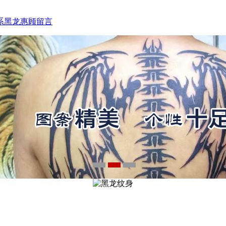
询电话：15933793218
系黑龙
惠顾留言