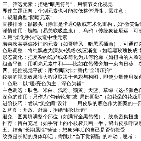
三、筛选元素：拒绝“暗黑符号”，用细节柔化视觉
即使主题正向，个别元素也可能拉低整体调性，需注意：
1. 规避典型“阴暗元素”
直接排除：骷髅头（除非是卡通Q版或艺术化重构，如“微笑骷髅
谨慎使用：蝙蝠（易关联吸血鬼）、乌鸦（传统象征厄运，可
2. 用“柔化手法”改造中性元素
若喜欢某类偏冷门的元素（如哥特风、暗黑系插画），可通过
色彩调整：将纯黑改为深灰+浅粉/浅蓝渐变（如暗黑玫瑰换成“
形态简化：把复杂的诡异线条简化为几何轮廓（如扭曲的人脸改
组合平衡：用明亮元素中和——比如在骷髅旁加一束向日葵，
四、把控视觉平衡：用“明暗对比”替代“全暗压抑”
纹身的视觉效果很大程度取决于色彩与构图，即使少量使用深
1. 色彩：以“暖/亮色为主，深色为辅”
主色调选：肤色、米白、浅粉、鹅黄、天蓝、草绿（这些颜色自
深色的使用：只作为“勾勒轮廓”或“局部阴影”（如花朵的花
进阶技巧：尝试“负空间”设计——用皮肤的底色作为图案的一
2. 构图：开放、舒展，拒绝“封闭压迫”
避免：图案填满整个部位（如满背全黑骷髅）、线条密集扭曲
推荐：留白充足（如手臂上的小枝桠只画一半，留出皮肤呼吸
五、结合“长期属性”验证：想象5年后的自己是否仍接受
纹身是长期的身体印记，需跳出“当下觉得酷”的冲动，思考：