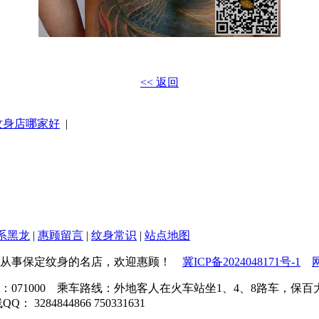
<< 返回
纹身店哪家好
|
系黑龙
|
惠顾留言
|
纹身常识
|
站点地图
ved 一家专业从事保定纹身的名店，欢迎惠顾！
冀ICP备2024048171号-1
71000 乘车路线：外地客人在火车站坐1、4、8路车，保百大楼
284844866 750331631