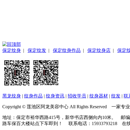
保定纹身
|
保定纹发
|
保定纹身作品
|
保定纹身店
|
保定
黑龙纹身
|
纹身作品
|
纹身资讯
|
招收学员
|
纹身器材
|
纹发
|
联
Copyright © 莲池区阿龙美容中心 All Rights Reser
地址：保定市裕华西路415号，新华书店西侧向内10米。 邮编：0
路车保百大楼站点下车即到！ 联系电话：15933793218 在线QQ： 3