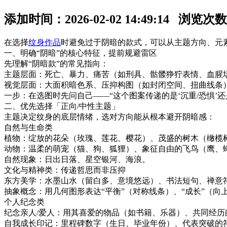
添加时间：2026-02-02 14:49:14 浏览次
在选择
纹身作品
时避免过于阴暗的款式，可以从主题方向、元
一、明确“阴暗”的核心特征，提前规避雷区
先理解“阴暗款”的常见指向：
主题层面：死亡、暴力、痛苦（如刑具、骷髅狰狞表情、血腥
视觉层面：大面积暗色系、压抑构图（如封闭空间、扭曲线条
一步：在选图时先问自己——“这个图案传递的是‘沉重/恐惧’还是
二、优先选择「正向/中性主题」
主题决定纹身的底层情绪，选对方向能从根本避开阴暗感：
自然与生命类
植物：绽放的花朵（玫瑰、莲花、樱花）、茂盛的树木（橄榄
动物：温柔的萌宠（猫、狗、狐狸）、象征自由的飞鸟（鹰、
自然现象：日出日落、星空银河、海浪。
文化与精神类：传递哲思而非压抑
东方美学：水墨山水（留白多、意境悠远）、书法短句、禅意符
抽象概念：用几何图形表达“平衡”（对称线条）、“成长”（向上的
个人纪念类
纪念亲人/爱人：用其喜爱的物品（如书籍、乐器）、共同经
自我成长印记：里程碑数字（生日、毕业年份）、代表突破的符