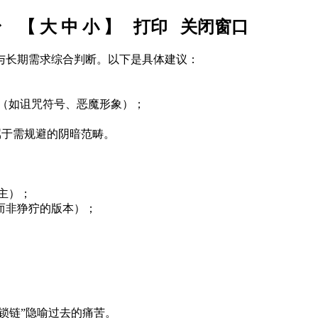
身 【
大
中
小
】
打印
关闭窗口
与长期需求综合判断。以下是具体建议：
（如诅咒符号、恶魔形象）；
率属于需规避的阴暗范畴。
主）；
而非狰狞的版本）；
。
锁链”隐喻过去的痛苦。