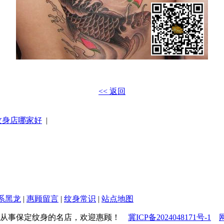
<< 返回
纹身店哪家好
|
系黑龙
|
惠顾留言
|
纹身常识
|
站点地图
ved 一家专业从事保定纹身的名店，欢迎惠顾！
冀ICP备2024048171号-1