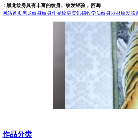
黑龙纹身具有丰富的纹身、纹发经验，咨询电话：15933793218
网站首页
黑龙纹身
纹身作品
纹身资讯
招收学员
纹身器材
纹发
联
作品分类