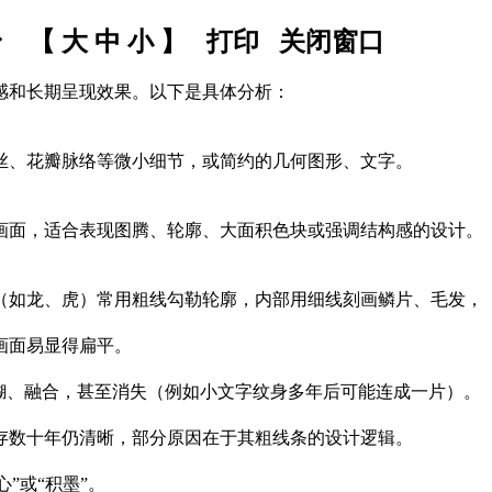
身 【
大
中
小
】
打印
关闭窗口
感和长期呈现效果。以下是具体分析：
丝、花瓣脉络等微小细节，或简约的几何图形、文字。
画面，适合表现图腾、轮廓、大面积色块或强调结构感的设计。
（如龙、虎）常用粗线勾勒轮廓，内部用细线刻画鳞片、毛发，
画面易显得扁平。
模糊、融合，甚至消失（例如小文字纹身多年后可能连成一片）。
存数十年仍清晰，部分原因在于其粗线条的设计逻辑。
”或“积墨”。