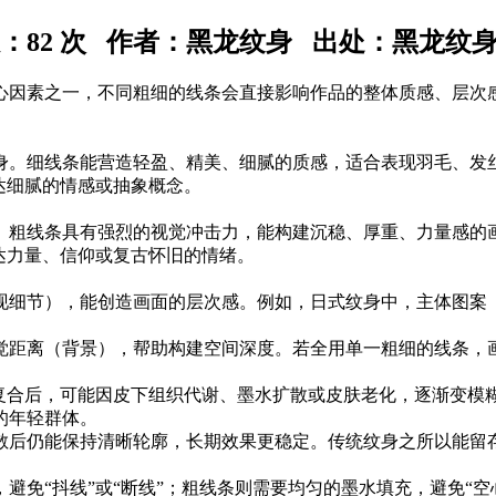
数：
82 次 作者：黑龙纹身 出处：黑龙纹
心因素之一，不同粗细的线条会直接影响作品的整体质感、层次
身。细线条能营造轻盈、精美、细腻的质感，适合表现羽毛、发
达细腻的情感或抽象概念。
。粗线条具有强烈的视觉冲击力，能构建沉稳、厚重、力量感的
达力量、信仰或复古怀旧的情绪。
现细节），能创造画面的层次感。例如，日式纹身中，主体图案
觉距离（背景），帮助构建空间深度。若全用单一粗细的线条，
肤复合后，可能因皮下组织代谢、墨水扩散或皮肤老化，逐渐变
的年轻群体。
扩散后仍能保持清晰轮廓，长期效果更稳定。传统纹身之所以能留
免“抖线”或“断线”；粗线条则需要均匀的墨水填充，避免“空心