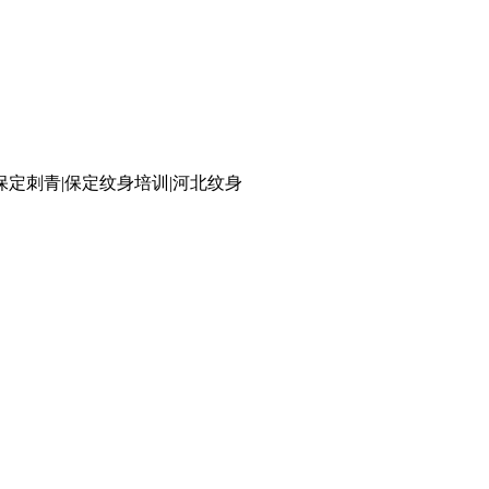
保定刺青|保定纹身培训|河北纹身