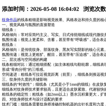
添加时间：2026-05-08 16:04:02 浏览次
纹身作品
的线条粗细是影响视觉效果、风格表达和持久度的核
一、视觉风格与氛围的直接塑造
细线条：
风格倾向：常对应简约主义、写实、日式传统细线或现代微纹
氛围传递：视觉上更柔和、含蓄，甚至带有“呼吸感”，适合表
粗线条：
风格倾向：是传统纹身、部落纹身、黑灰写实阴影的核心元素
氛围传递：视觉上更粗犷、醒目，甚至带有“压迫感”，适合表
二、层次感与空间感的构建
线条粗细对比：通过粗细搭配（如主体粗线勾勒轮廓，细线表
形成“骨肉分明”的三维感。
空间递进：粗线条可拉近视觉距离（前景），细线条则推远视
三、纹身持久度的关键影响
细线条的“时效性”：细线条（尤其是小于1mm的细线）在皮
细线条对纹身师技术要求较高，且更适合皮肤紧致、代谢较快
粗线条的稳定性：粗线条（如2mm以上）墨水沉积量更大，
四、对纹身师技术与设计适配的要求
技术门槛：细线条需要纹身师准确控制机器的出针长度和力度，避