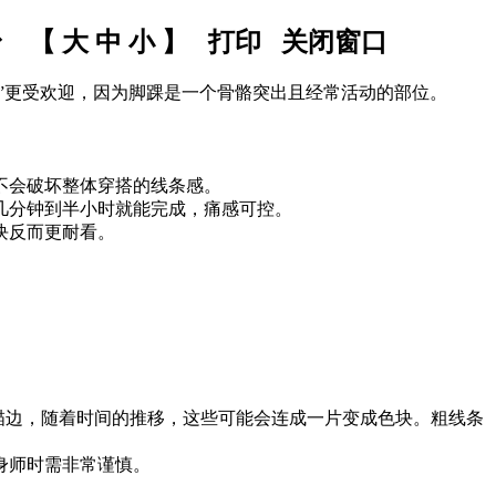
身 【
大
中
小
】
打印
关闭窗口
”更受欢迎，因为脚踝是一个骨骼突出且经常活动的部位。
不会破坏整体穿搭的线条感。
几分钟到半小时就能完成，痛感可控。
块反而更耐看。
线描边，随着时间的推移，这些可能会连成一片变成色块。粗线条
纹身师时需非常谨慎。