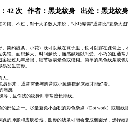
数：
42 次 作者：黑龙纹身 出处：黑龙纹
习惯。不过，对于大多数人来说，“小巧精美”通常比“复杂大图
母、简约线条、小花）既可以藏在袜子里，也可以露在踝骨上，
且尖锐。面积越大、时间越长，痛感越难以忍受。小巧的图通常
图案经过几年磨损，细节容易晕色或模糊。简单的黑色线条或色
容易发生变形。
的人。
踝包裹起来，通常需要与脚背或小腿连接起来纹才能好看。
的痛感
玫瑰等，且你找的纹身师非常擅长排线。
的部位之一。尽量避免小面积的彩色杂点（Dot work）或细
），随着脚踝的肿胀和皮肤松弛，圆形的线条可能会变成椭圆形，选择