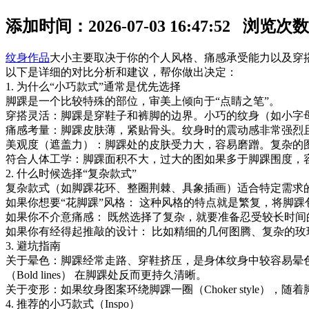
添加时间：2026-07-03 16:47:52 浏览次
纹身作品
大小主要取决于你的个人风格、痛感承受能力以及穿搭
以下是详细的对比分析和建议，帮你做出决定：
1. 为什么“小巧款式”通常是优先选择
脚踝是一个比较特殊的部位，审美上倾向于“点睛之笔”。
穿搭灵活：脚踝是穿鞋子和裤脚的边界。小巧的纹身（如小字
痛感考量：脚踝皮肤薄，紧贴骨头。纹身时的震动感非常强烈
美观度（遮盖力）：脚踝处的皮肤受力大，容易磨蹭。复杂的
符合人体工学：脚踝面积不大，过大的图如果多于脚踝围度，
2. 什么时候选择“复杂款式”
复杂款式（如脚踝花环、整圈荆棘、具象插画）适合特定需求
如果你想要“花脚踝”风格： 这种风格的特点就是繁复，将脚
如果你不介意痛感： 既然选择了复杂，就要准备忍受较长时间
如果你有经得起推敲的设计： 比如精细的几何图腾、复杂的
3. 避坑指南
关于晕色：脚踝经常走路、穿鞋挤压，是身体纹身中较容易晕色
（Bold lines） 在脚踝处反而更持久清晰。
关于变形：如果纹身图案环绕脚踝一圈（Choker style
4. 推荐的小巧款式（Inspo）