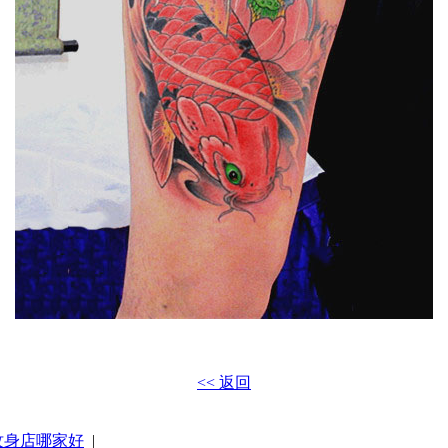
<< 返回
纹身店哪家好
|