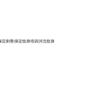
保定刺青|保定纹身培训|河北纹身