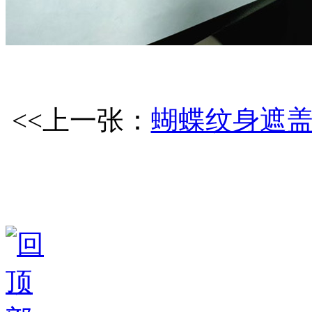
<<上一张：
蝴蝶纹身遮